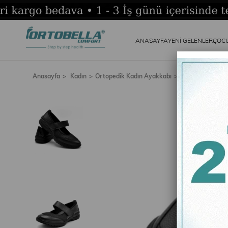
ANASAYFA
YENİ GELENLER
ÇOC
Anasayfa
Kadın
Ortopedik Kadın Ayakkabı
Ortobella Baş P