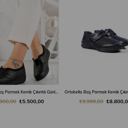
SEPETE EKLE
SEPETE EKLE
Ortobella Baş Parmak Kemik Çıkıntılı Günlük Doğal Deri Comfort Kadın Ayakkabı 823690
.900,00
₺5.500,00
₺9.999,00
₺8.800,