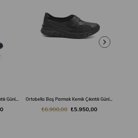
SEPETE EKLE
Ortobella Baş Parmak Kemik Çıkıntılı Günlük Doğal Deri Comfort Kadın Spor Ayakkabı ORBBOSSA
Ortobella Baş Parmak Kemik Çıkıntılı Günlük Doğal Deri Comfort Kadın Ayakkabı 823695-2
00
₺6.900,00
₺5.950,00