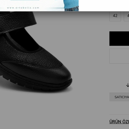
36
42
SATICIY
ÜRÜN ÖZE