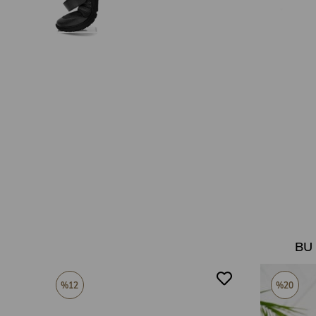
BU
%12
%20