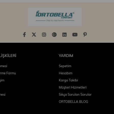
LİŞKİLERİ
YARDIM
şmesi
Sepetim
irme Formu
Hesabım
şim
Kargo Takibi
Müşteri Hizmetleri
mesi
Sıkça Sorulan Sorular
ORTOBELLA BLOG