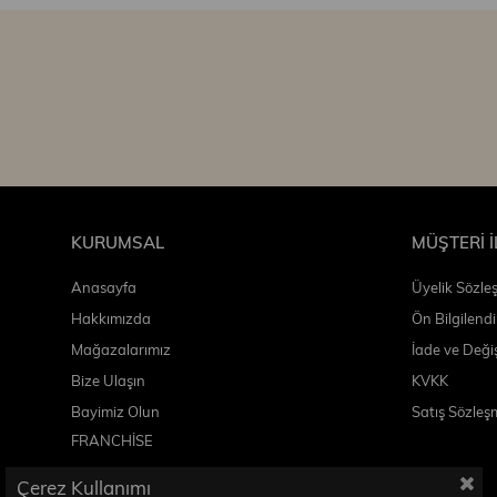
KURUMSAL
MÜŞTERİ İ
Anasayfa
Üyelik Sözle
Hakkımızda
Ön Bilgilend
Mağazalarımız
İade ve Deği
Bize Ulaşın
KVKK
B
ayimiz Olun
Satış Sözleş
FRANCHİSE
Çerez Kullanımı