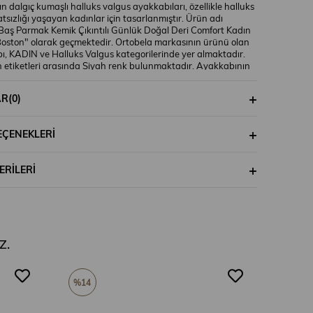
ın dalgıç kumaşlı halluks valgus ayakkabıları, özellikle halluks
tsızlığı yaşayan kadınlar için tasarlanmıştır. Ürün adı
Baş Parmak Kemik Çıkıntılı Günlük Doğal Deri Comfort Kadın
oston" olarak geçmektedir. Ortobela markasının ürünü olan
, KADIN ve Halluks Valgus kategorilerinde yer almaktadır.
 etiketleri arasında Siyah renk bulunmaktadır. Ayakkabının
larına bakıldığında, cinsiyet kısmının kadın olarak belirtildiği
ir. Bu özel ayakkabı, halluks valgus rahatsızlığına sahip olan
AR
(0)
konforu ve sağlığı düşünülerek tasarlanmıştır. Dalgıç kumaşı
risi ile hem şık hem de rahat bir kullanım sunmaktadır. Daha
için ortobella.com'u ziyaret edebilirsiniz.
EÇENEKLERI
RILERI
Z.
%14
%20