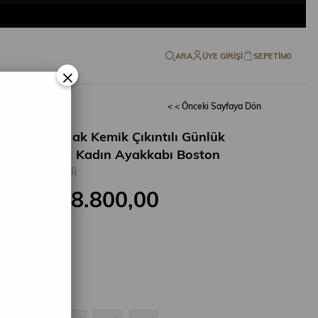
ARA
ÜYE GIRIŞI
SEPETIM
0
×
< < Önceki Sayfaya Dön
la Baş Parmak Kemik Çıkıntılı Günlük
eri Comfort Kadın Ayakkabı Boston
(11Z7Y.000004)
₺8.800,00
9.999,00