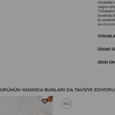
Ortobella'n
valgus raha
"Ortobella 
Ayakkabı B
bu ayakkabı
Ayrıca ürün
teknik detay
görülmekted
YORUML
kadınların 
ve doğal de
fazla detay 
ÖDEME S
ÜRÜN ÖNE
 ÜRÜNÜN YANINDA BUNLARI DA TAVSIYE EDIYORU
%12