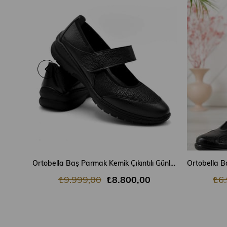
SEPETE EKLE
Ortobella Baş Parmak Kemik Çıkıntılı Günlük Doğal Deri Comfort Kadın Ayakkabı Boston
₺9.999,00
₺8.800,00
₺6