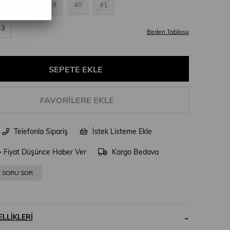
37
38
39
40
41
43
Beden Tablosu
FAVORILERE EKLE
Telefonla Sipariş
İstek Listeme Ekle
Fiyat Düşünce Haber Ver
Kargo Bedava
A SORU SOR
LLIKLERI