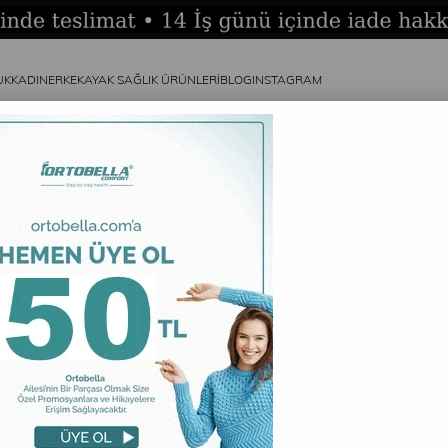
UK
KADIN
ERKEK
AYAK SAĞLIK ÜRÜNLERİ
BLOG
INSTAGRAM
y 174
Ortobel
Stok Kodu
₺
%
14
İndirim
RENK
SİYAH
BEDEN