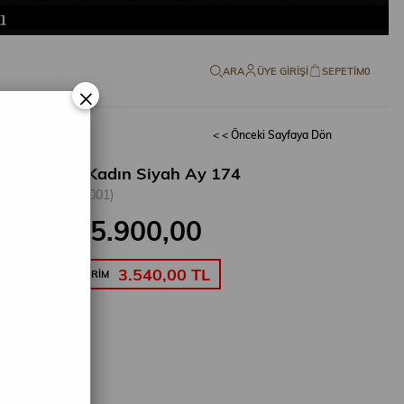
ARA
ÜYE GIRIŞI
SEPETIM
0
×
< < Önceki Sayfaya Dön
la Comfort Kadın Siyah Ay 174
(26 YKCA1.00001)
₺5.900,00
6.900,00
3.540,00 TL
SEPETTE %40 İNDİRİM