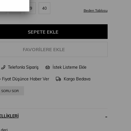
37
38
39
40
Beden Tablosu
FAVORILERE EKLE
Telefonla Sipariş
İstek Listeme Ekle
Fiyat Düşünce Haber Ver
Kargo Bedava
A SORU SOR
LLIKLERI
 deri