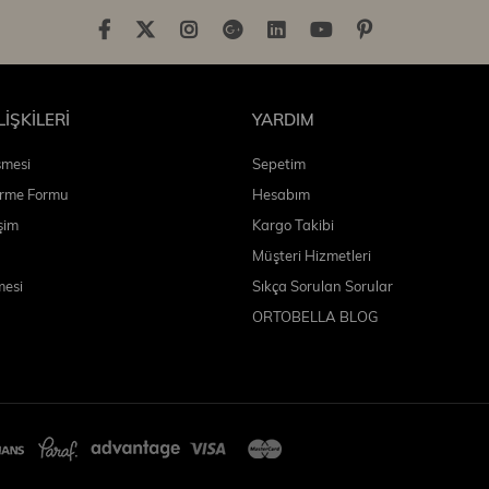
LİŞKİLERİ
YARDIM
şmesi
Sepetim
irme Formu
Hesabım
şim
Kargo Takibi
Müşteri Hizmetleri
mesi
Sıkça Sorulan Sorular
ORTOBELLA BLOG