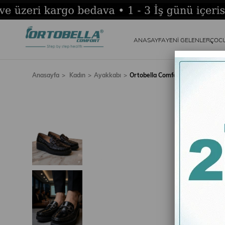
ANASAYFA
YENİ GELENLER
ÇOC
Anasayfa
Kadın
Ayakkabı
Ortobella Comfort Kadın Siyah A