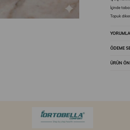
İçinde taban
Topuk diken
Ayakta çok 
YORUML
ÖDEME S
ÜRÜN ÖNE