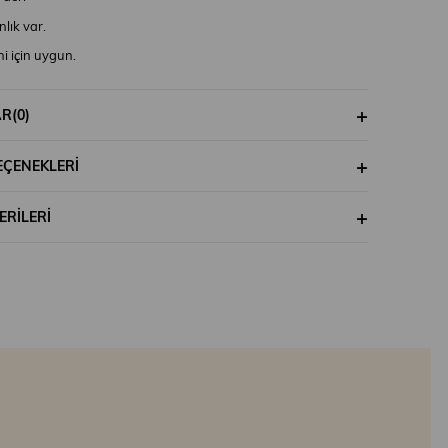
lık var.
i için uygun.
kalanlar için uygun.
AR
(0)
EÇENEKLERI
RILERI