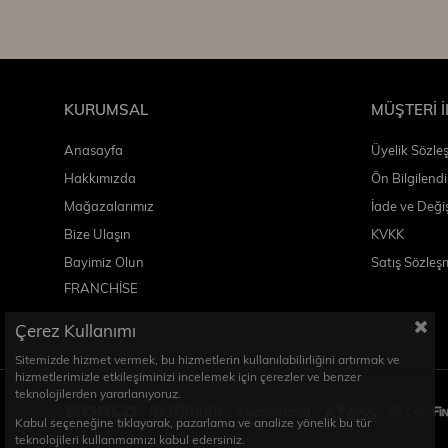
KURUMSAL
MÜŞTERİ İ
Anasayfa
Üyelik Sözle
Hakkımızda
Ön Bilgilend
Mağazalarımız
İade ve Deği
Bize Ulaşın
KVKK
B
ayimiz Olun
Satış Sözleş
FRANCHİSE
Çerez Kullanımı
Sitemizde hizmet vermek, bu hizmetlerin kullanılabilirliğini artırmak ve
hizmetlerimizle etkileşiminizi incelemek için çerezler ve benzer
teknolojilerden yararlanıyoruz.
Kabul seçeneğine tıklayarak, pazarlama ve analize yönelik bu tür
teknolojileri kullanmamızı kabul edersiniz.