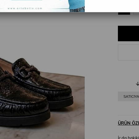
36
SATICIY
ÜRÜN ÖZE
İç dış hakiki